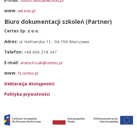
E-mail:
future.skills@wit.edu.pl
www:
wit.edu.pl
Biuro dokumentacji szkoleń (Partner)
Certes Sp. z o.o.
Adres:
ul. Hafciarska 11, 04-704 Warszawa
Telefon:
+48 606 218 347
E-mail:
aneta.lozak@certes.pl
www:
fs.certes.pl
Deklaracja dostępności
Polityka prywatności